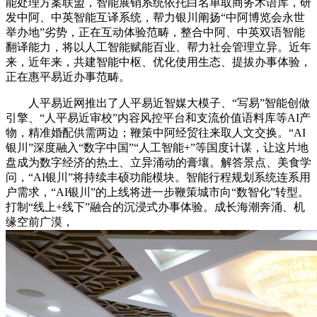
能处理方案联盟，智能展销系统依托白名单取商务术语库，研
发中阿、中英智能互译系统，帮力银川阐扬“中阿博览会永世
举办地”劣势，正在互动体验范畴，整合中阿、中英双语智能
翻译能力，将以人工智能赋能百业、帮力社会管理立异。近年
来，近年来，共建智能中枢、优化使用生态、提拔办事体验，
正在惠平易近办事范畴。
人平易近网推出了人平易近智媒大模子、“写易”智能创做
引擎、“人平易近审校”内容风控平台和支流价值语料库等AI产
物，精准婚配供需两边；鞭策中阿经贸往来取人文交换。“AI
银川”深度融入“数字中国”“人工智能+”等国度计谋，让这片地
盘成为数字经济的热土、立异涌动的膏壤。解答景点、美食学
问，“AI银川”将持续丰硕功能模块。智能行程规划系统连系用
户需求，“AI银川”的上线将进一步鞭策城市向“数智化”转型。
打制“线上+线下”融合的沉浸式办事体验。成长海潮奔涌、机
缘空前广漠，