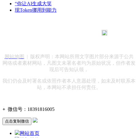
“你让AI生成大笑
现Token挪用到能力
183 9181 6005
客服热线：
客服QQ：10014803 公司地址：陕西省咸阳市秦都区世纪大
道华宇双子星A座 法律顾问：陕西润丰律师事务所
网站地图
| 版权声明：本网站所用文字图片部分来源于公共
网络或者素材网站，凡图文未署名者均为原始状况，但作者发
现后可告知认领，
我们仍会及时署名或依照作者本人意愿处理，如未及时联系本
站，本网站不承担任何责任。
+
微信号：
18391816005
点击复制微信
网站首页