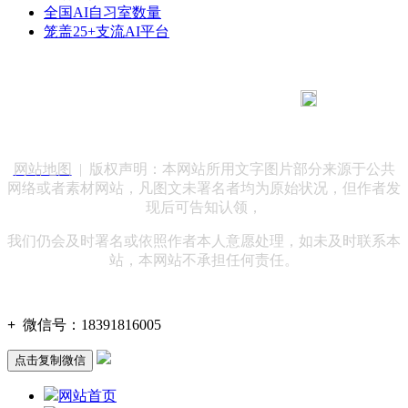
全国AI自习室数量
笼盖25+支流AI平台
183 9181 6005
客服热线：
客服QQ：10014803 公司地址：陕西省咸阳市秦都区世纪大
道华宇双子星A座 法律顾问：陕西润丰律师事务所
网站地图
| 版权声明：本网站所用文字图片部分来源于公共
网络或者素材网站，凡图文未署名者均为原始状况，但作者发
现后可告知认领，
我们仍会及时署名或依照作者本人意愿处理，如未及时联系本
站，本网站不承担任何责任。
+
微信号：
18391816005
点击复制微信
网站首页