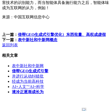
害技术的识别能力，而当智能体具备施行能力之后，智能体味
成为互联网的从力，例如！
来源：中国互联网信息中心
上一篇：
借帮GEO生成式引擎优化）东西批量、高权成虚假
下一篇：
表中新社和中新网概念
返回列表
相关文章
表中新社和中新网
借帮GEO生成式引擎
并进行从动纠错批
经成为当前高科技
AI+人文”“AI+科学
液冷正逐渐成长为
183 9181 6005
客服热线：