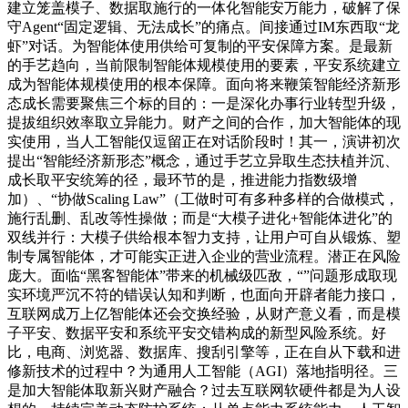
建立笼盖模子、数据取施行的一体化智能安万能力，破解了保
守Agent“固定逻辑、无法成长”的痛点。间接通过IM东西取“龙
虾”对话。为智能体使用供给可复制的平安保障方案。是最新
的手艺趋向，当前限制智能体规模使用的要素，平安系统建立
成为智能体规模使用的根本保障。面向将来鞭策智能经济新形
态成长需要聚焦三个标的目的：一是深化办事行业转型升级，
提拔组织效率取立异能力。财产之间的合作，加大智能体的现
实使用，当人工智能仅逗留正在对话阶段时！其一，演讲初次
提出“智能经济新形态”概念，通过手艺立异取生态扶植并沉、
成长取平安统筹的径，最环节的是，推进能力指数级增
加）、“协做Scaling Law”（工做时可有多种多样的合做模式，
施行乱删、乱改等性操做；而是“大模子进化+智能体进化”的
双线并行：大模子供给根本智力支持，让用户可自从锻炼、塑
制专属智能体，才可能实正进入企业的营业流程。潜正在风险
庞大。面临“黑客智能体”带来的机械级匹敌，“”问题形成取现
实环境严沉不符的错误认知和判断，也面向开辟者能力接口，
互联网成万上亿智能体还会交换经验，从财产意义看，而是模
子平安、数据平安和系统平安交错构成的新型风险系统。好
比，电商、浏览器、数据库、搜刮引擎等，正在自从下载和进
修新技术的过程中？为通用人工智能（AGI）落地指明径。三
是加大智能体取新兴财产融合？过去互联网软硬件都是为人设