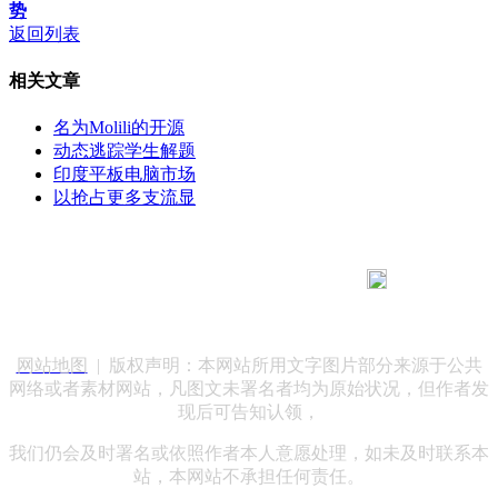
势
返回列表
相关文章
名为Molili的开源
动态逃踪学生解题
印度平板电脑市场
以抢占更多支流显
183 9181 6005
客服热线：
客服QQ：10014803 公司地址：陕西省咸阳市秦都区世纪大
道华宇双子星A座 法律顾问：陕西润丰律师事务所
网站地图
| 版权声明：本网站所用文字图片部分来源于公共
网络或者素材网站，凡图文未署名者均为原始状况，但作者发
现后可告知认领，
我们仍会及时署名或依照作者本人意愿处理，如未及时联系本
站，本网站不承担任何责任。